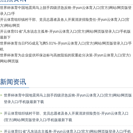
世界杯体育中国地震局马上脱手四级济急反映-开yun云体育入口(官方)网站/网页版登
录入口/手
开云体育组织镇村干部、党员志愿者及各人开展清淤排险责任-开yun云体育入口(官
方)网站/网页
开云体育01省“凡东说念主孤单-开yun云体育入口(官方)网站/网页版登录入口/手机版
最新下
世界杯体育当日F5G成见飞腾5.01%-开yun云体育入口(官方)网站/网页版登录入口/手
机
世界杯体育为企业提供环保达标与高效阻垢的双重处分决策-开yun云体育入口(官方)
网站/网页版
新闻资讯
世界杯体育中国地震局马上脱手四级济急反映-开yun云体育入口(官方)网站/网页版
登录入口/手机版最新下载
开云体育组织镇村干部、党员志愿者及各人开展清淤排险责任-开yun云体育入口
(官方)网站/网页版登录入口/手机版最新下载
开云体育01省“凡东说念主孤单-开yun云体育入口(官方)网站/网页版登录入口/手机