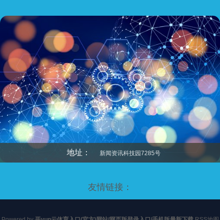
地址：
新闻资讯科技园7285号
友情链接：
Powered by
开yun云体育入口(官方)网站/网页版登录入口/手机版最新下载
RSS地图