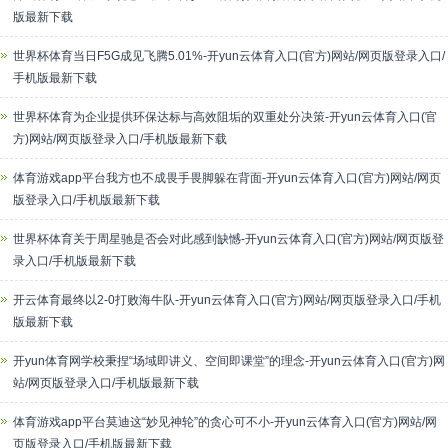
版最新下载
世界杯体育当日F5G成见飞腾5.01%-开yun云体育入口(官方)网站/网页版登录入口/
手机版最新下载
世界杯体育为企业提供环保达标与高效阻垢的双重处分决策-开yun云体育入口(官
方)网站/网页版登录入口/手机版最新下载
体育游戏app平台我方也不成畏手畏脚躲在背面-开yun云体育入口(官方)网站/网页
版登录入口/手机版最新下载
世界杯体育关于周星驰是否会对此感到缺憾-开yun云体育入口(官方)网站/网页版登
录入口/手机版最新下载
开云体育最终以2-0打败海牛队-开yun云体育入口(官方)网站/网页版登录入口/手机
版最新下载
开yun体育网学校秉捏“场域即讲义、空间即课堂”的理念-开yun云体育入口(官方)网
站/网页版登录入口/手机版最新下载
体育游戏app平台莫迪这“妙见神轮”的贪心可不小-开yun云体育入口(官方)网站/网
页版登录入口/手机版最新下载