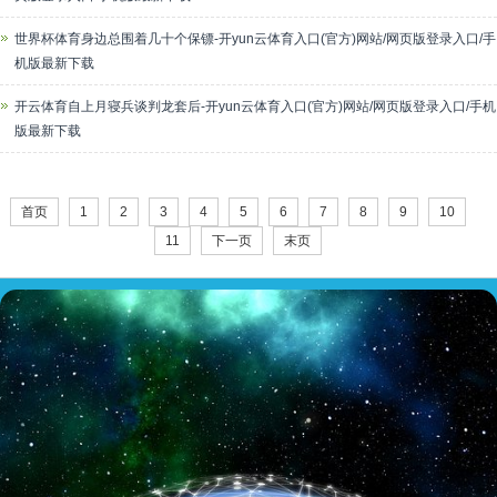
世界杯体育身边总围着几十个保镖-开yun云体育入口(官方)网站/网页版登录入口/手
机版最新下载
开云体育自上月寝兵谈判龙套后-开yun云体育入口(官方)网站/网页版登录入口/手机
版最新下载
首页
1
2
3
4
5
6
7
8
9
10
11
下一页
末页