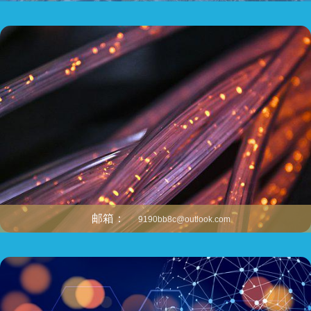
邮箱：
9190bb8c@outlook.com