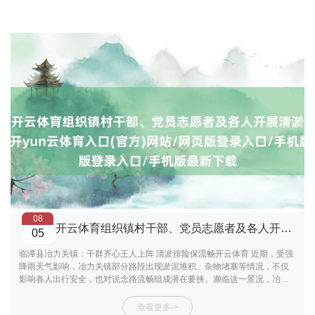
08
开云体育01省“凡东说念主孤单-开yun云体育入口(官方)网站/网页版登录入口/手机版最新下载
05
开云体育 《郦波解读曾国藩教子之说念》 【中】郦波 最近我养成一个新民
风: 顺手抽一册书,掀开随即一页,望望那页能给我什么启发。 昨天翻《郦波
解读曾国藩教子之说念》,翻到这段句话: 少不自强,樗栎庸材。 幼年时不求
自强,任光阴荏苒,直到而今。在古东说念主也曾学有所成的年岁,我却仍是这
么樗栎庸材,太让东说念主伤感了! 曾国藩竖立耕读之家，并无权贵家世，资
查看更多->