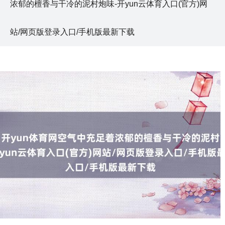
浓郁的檀香与干冷的泥村炮味-开yun云体育入口(官方)网
站/网页版登录入口/手机版最新下载