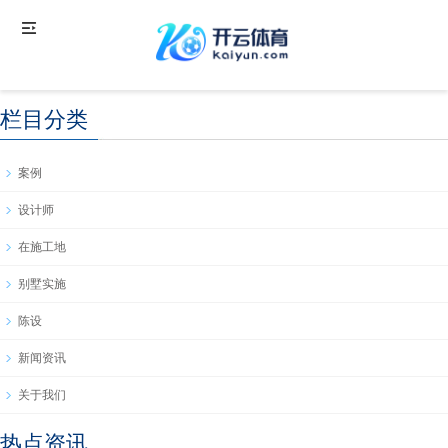
栏目分类
案例
设计师
在施工地
别墅实施
陈设
新闻资讯
关于我们
热点资讯