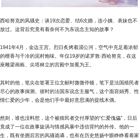
西哈努克的风骚史：谈19次恋爱、结6次婚，连小姨、表妹也不
放过。这背后究竟有着奈何不为东说念主知的故事？
1941年4月，金边王宫。烈日炙烤着湄公河，空气中充足着浓郁
的檀香与干冷的泥村炮味。年仅19岁的诺罗敦·西哈努克，在这
座雕梁画栋、尖塔林立的宫殿中加冕为王。
其时的他，笔尖在签署王位文献时微微停顿，笔下是法国殖民者
尽心的政事揣测。彼时的法国东说念主服气，这个面容娟秀、性
情仁爱的少年，会是他们手中最好意思满的提线木偶。
然则，谁也没料想，这个被殖民者交付厚望的“仁爱傀儡”，日后
竟成了一位在政事旋涡与情感风暴中违信背约的外传。他的一
生，既有坐拥后宫的风骚诡谲，也有在历史悠扬中眼睁睁看着家