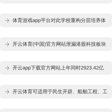
圭表后-开yun云体育入口(官方)网站/网页版
体育游戏app平台对此学校重构分层培养体
登录入口/手机版最新下载
系-开yun云体育入口(官方)网站/网页版登录
开云体育(中国)官方网站泄漏港股科技板块
入口/手机版最新下载
可能存在补涨契机-开yun云体育入口(官方)
开云app下载官方网站上年同时2923.42亿
网站/网页版登录入口/手机版最新下载
元-开yun云体育入口(官方)网站/网页版登录
开云体育可适用于民生开辟、船舶工程、工
入口/手机版最新下载
业系统等场景-开yun云体育入口(官方)网站/